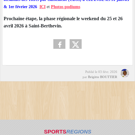
& 1er février 2026
ICI
et
Photos podiums
Prochaine étape, la phase régionale le weekend du 25 et 26
avril 2026 à Saint-Berthevin.
Publié le
03 févr. 2026
par
Brigitte BOUTTIER
SPORTS
REGIONS